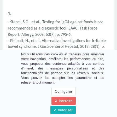
1.
- Stapel, S.O., et al., Testing for IgG4 against foods is not
recommended as a diagnostic tool: EAACI Task Force
Report. Allergy, 2008. 63(7): p. 793-6.
- Philpott, H., et al., Alternative investigations for irritable
bowel syndrome. J Gastroenterol Hepatol, 2013. 28(1): p.
73-7.
Nous utilisons des cookies et traceurs pour améliorer
votre navigation, améliorer les performances du site,
vous proposer des contenus adaptés à vos centres
2.
d’intérêt, des messages personnalisés et des
fonctionnalités de partage sur les réseaux sociaux.
- American College of Gastroenterology Task Force on
Vous pouvez les accepter, les paramétrer et les
Irritable Bowel, S., et al., An evidence-based position
refuser à tout moment.
statement on the management of irritable bowel
Configurer
syndrome. Am J Gastroenterol, 2009. 104 Suppl 1: p. S1-35.
- Bohn, L., S. Storsrud, and M. Simren, Nutrient intake in
Interdire
patients with irritable bowel syndrome compared with the
Autoriser
general population. Neurogastroenterol Motil, 2013. 25(1):
p. 23-30 e1.